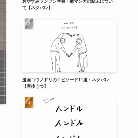
おやすみプンプン考察・鬱マンガの結末につい
て【ネタバレ】
漫画コウノドリのエピソード11選・ネタバレ
【産後うつ】