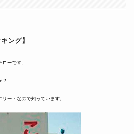
ンキング】
チローです。
か？
エリートなので知っています。