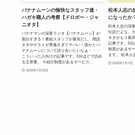
バナナムーンの愉快なスタッフ達・
松本人志の
ハガキ職人の考察【ドロボー・ジャ
になったか
ニオタ】
松本人志の深
伝説だよな。
バナナマンの深夜ラジオ【バナナムーン】が
ネタがもう最高
面白すぎる！番組スタッフが最高だし、用語
記事です。5分
ネタやゲストが秀逸すぎてヤバい！誰かとバ
制度があるサ
ナナムーンについて語り合いたいなぁ・・・
ます。 松本人
こういった人向けの記事です。5分ほどで読め
る文章量。 ※紹介制度があるサービス...
2020年7月7日
2020年7月20日